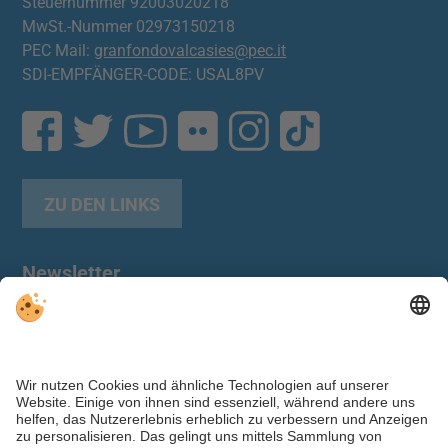
Steuernummer 92003020218
MwSt.-Nummer 02973150218
PEC Mail:
granfondovalcasies@pec.it
SDI-EMPFÄNGER-CODE: USAL8PV
ZU DEN LINKS
Newsletter