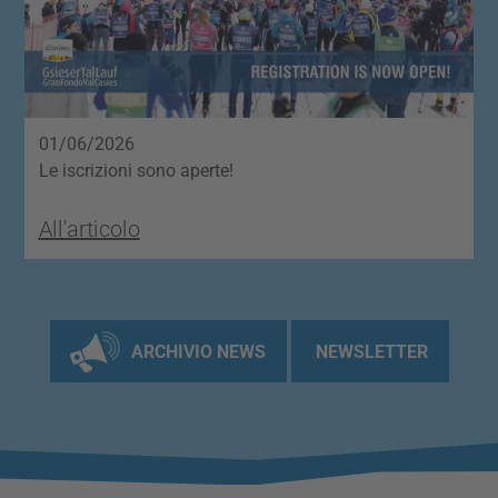
01/06/2026
2
Le iscrizioni sono aperte!
I
All'articolo
A
ARCHIVIO NEWS
NEWSLETTER