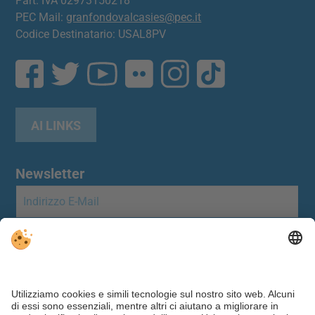
Part. IVA 02973150218
PEC Mail:
granfondovalcasies@pec.it
Codice Destinatario: USAL8PV
AI LINKS
Newsletter