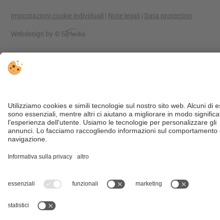
Impostazioni cookie individuali
|
Note legali
|
Data protection
Webdesign by ©
^