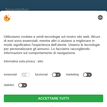
Newsletter
Impostazioni cookie individuali
|
Note legali
|
Data protection
Webdesign by ©