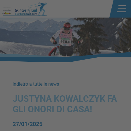
Indietro a tutte le news
JUSTYNA KOWALCZYK FA
GLI ONORI DI CASA!
27/01/2025