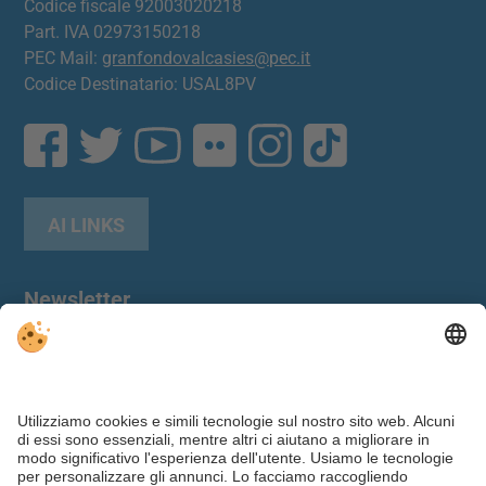
Codice fiscale 92003020218
Part. IVA 02973150218
PEC Mail:
granfondovalcasies@pec.it
Codice Destinatario: USAL8PV
AI LINKS
Newsletter