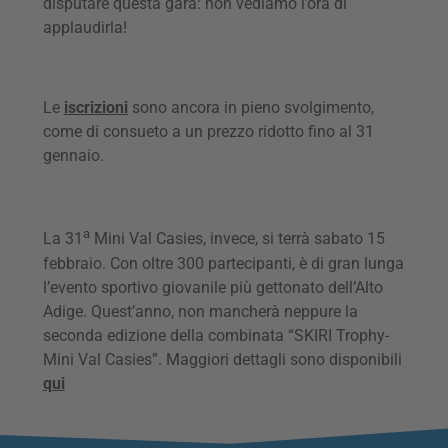
disputare questa gara: non vediamo l’ora di
applaudirla!
Le
iscrizioni
sono ancora in pieno svolgimento,
come di consueto a un prezzo ridotto fino al 31
gennaio.
a
La 31
Mini Val Casies, invece, si terrà sabato 15
febbraio. Con oltre 300 partecipanti, è di gran lunga
l’evento sportivo giovanile più gettonato dell’Alto
Adige. Quest’anno, non mancherà neppure la
seconda edizione della combinata “SKIRI Trophy-
Mini Val Casies”. Maggiori dettagli sono disponibili
qui