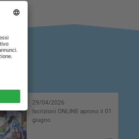
I
29/04/2026
Iscrizioni ONLINE aprono il 01
giugno