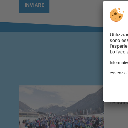
INVIARE
01/06/
Le iscr