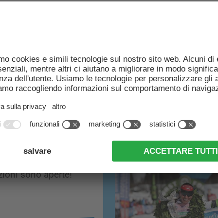
NEWS & INFO ATTUAL
2026
izioni sono aperte!